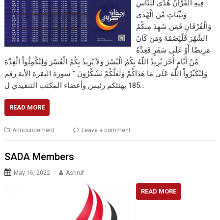
فِيهِ الْقُرْآنُ هُدًى لِّلنَّاسِ
وَبَيِّنَاتٍ مِّنَ الْهُدَى
وَالْفُرْقَانِ فَمَن شَهِدَ مِنكُمُ
الشَّهْرَ فَلْيَصُمْهُ وَمَن كَانَ
مَرِيضًا أَوْ عَلَى سَفَرٍ فَعِدَّةٌ
مِّنْ أَيَّامٍ أُخَرَ يُرِيدُ اللّهُ بِكُمُ الْيُسْرَ وَلاَ يُرِيدُ بِكُمُ الْعُسْرَ وَلِتُكْمِلُواْ الْعِدَّةَ
وَلِتُكَبِّرُواْ اللّهَ عَلَى مَا هَدَاكُمْ وَلَعَلَّكُمْ تَشْكُرُونَ ” سورة البقرة الأية رقم
185 يهنئكم رئيس وأعضاء المكتب التنفيذي ل…
READ MORE
Announcement
Leave a comment
SADA Members
May 16, 2022
Ashruf
READ MORE