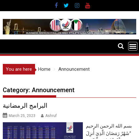
S
k
i
p
t
o
c
o
n
You are here
Home
Announcement
t
e
n
Category:
Announcement
t
البرامج الرمضانية
March 25, 2023
Ashruf
بسم الله الرحمن الرحيم
“شَهْرُ رَمَضَانَ الَّذِيَ أُنزِلَ