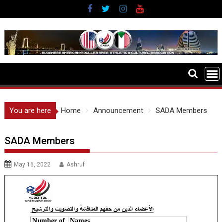
Skip
to
content
You are here
Home
Announcement
SADA Members
SADA Members
May 16, 2022
Ashruf