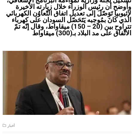
تشكيل لجنة وزارية لمُواءمة البرنامج الإسعافي،
وأوضح أن رئيس الوزراء خلال زيارته الأخيرة
لإثيوبيا تَوَصّلَ إلى تعديل اتفاق التّعاوُن الكهربائي
الذي كَانَ بمُوجبه يَتَحَصّل السودان على كهرباء
تتراوح بين (20 – 150) ميقاواط، وقال إنّه تمّ
الاتّفاق على مد البلاد بـ(300) ميقاواط
أخبار