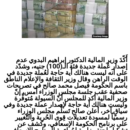
أَكّدَ وزير المالية الدكتور إبراهيم البدوي عدم
إصدار عُملة جديدة فئة الـ(100) جنيه، وشدّد
على أنه ليست هنالك أية حاجة لعُملة جديدة في
الوقت الراهن وقال وزير الثقافة والإعلام الناطق
باسم الحكومة فيصل محمد صالح في تصريحات
صحفية عقب جلسة مجلس الوزراء أمس، إنّ
وزير المالية أكد للمجلس أنّ السيولة مُتوفِّرة
وليست هنالك أية حاجة لإصدار عملة جديدة وفي
سياقٍ آخر، أعلن صالح تَسلُّم مجلس الوزراء
رسمياً لمسودة تعديلات قِوى الحُرية والتّغيير
على برنامح الحكومة الإسعافي، وكشف عن