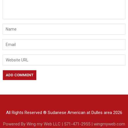
All Rights Reserved ® Sudanese American at Dulles area 2026
Powered By Wing my Web LLC | 571-471-2955 | wingmyweb.com