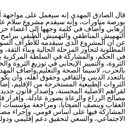
قال الصادق المهدي إنه سيعمل على مواجهة أي
بورصة مناورات، وإنه سيقدم مشروع سلام عاد
إرهابي وأضاف في كلمة وجهها إلى أعضاء حزبه
التهميش المناطقي والتهميش الطبقي ببرامج 
عن أن المشروع الذي سيقدمه للأطراف السودا
المطلوبة لتجاوز المرحلة الحالية وبناء الثقة، وا
في الحكم، والمشاركة في السلطة المركزية ب
الثروة، والتمييز الإيجابي في توزيع الثروة وال
بالحرب، لاسيما الصحة والتعليم.وأضاف المه
بالتعدد الديني والثقافي وحقوق أهله، وأن يكو
الثروات الطبيعية المستخرجة من الإقليم، إضاف
لقراهم الأصلية المحسنة، وإصدار قانون جديد ل
مصالح الزراع والرعاة بصورة عادلة، وإقرار قانو
العقاب وينصف الضحايا، ومراجعة مؤسسات الدو
المشاركة فيها على أساس قومي، وإجراء مصال
الاجتماعي، والسعي لتحقيق دعم إقليمي ودولي