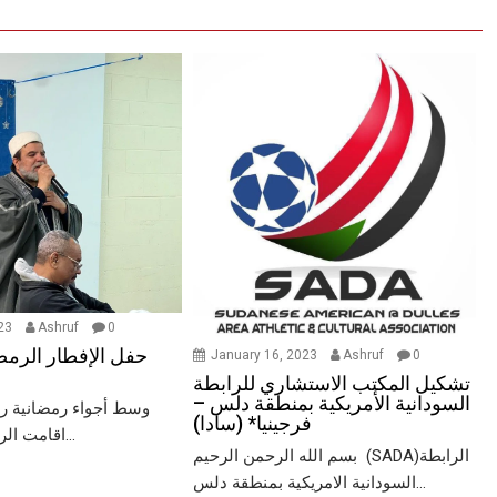
023
Ashruf
0
حفل الإفطار الرمض
January 16, 2023
Ashruf
0
تشكيل المكتب الاستشاري للرابطة
السودانية الأمريكية بمنطقة دلس –
وسط أجواء رمضانية رائ
فرجينيا* (سادا)
اقامت الرابطة السودانية...
بسم الله الرحمن الرحيم (SADA)الرابطة
السودانية الامريكية بمنطقة دلس...