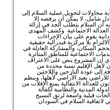
ة محاولات لتحويل عملية السلام إلى
ل شامل، لا يمكن أن يرفضه إلا
 أن السلام يتطلب الجد في إزالة
العدالة الاجتماعية وكشف المهدى
نية يقوم على بيان الإجراءات
لالتزام بلا مركزية فيدرالية حقيقية
حجم السكان، والمشاركة العادلة في
خدمات الاجتماعية للمناطق المتأثرة
دي أن المشروع ينص على الاعتراف
ن لأهل الإقليم نسبة محددة من
ة إلى عودة النازحين واللاجئين
لأراضي يعيد الأراضي لأهلها، وينظم
ن للعدالة الانتقالية يمنع الإفلات من
لة المدنية والنظامية لكفالة
حات قبلية واسعة لرتق النسيج
 لاتفاقية السلام في السودان