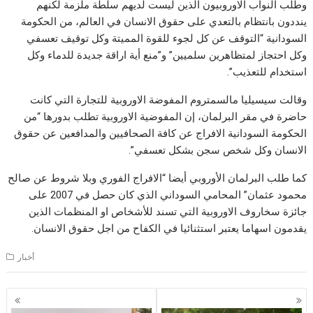
وطلب النواب الاوروبيون الذين ليست لديهم سلطة ملزمة لكنهم
ينددون بانتظام بالتعدي على حقوق الانسان في العالم، من الحكومة
السودانية “التوقف عن كل لجوء للقوة المميتة وكل توقيف تعسفي
وكل احتجاز لمتظاهرين سلميين” و”منع أية اراقة جديدة للدماء وكل
استخدام للتعذيب”.
وقالت سيسيليا مالسمتروم المفوضة الاوروبية للتجارة التي كانت
حاضرة في مقر البرلمان، إن المفوضية الاوروبية تطلب بدورها “من
الحكومة السودانية الافراج عن كافة الصحافيين والمدافعين عن حقوق
الانسان وكل شخص سجن بشكل تعسفي”.
كما طلب البرلمان الأوروبي أيضا “الافراج الفوري وبلا شروط عن صالح
محمود عثمان” المحامي السوداني الذي كان حصل في 2007 على
جائزة سخاروف الاوروبية التي تسند للأشخاص او المنظمات الذين
يقدمون اسهاما يعتبر استثنائيا في الكفاح من اجل حقوق الانسان.
أخبار
Posts
navigation