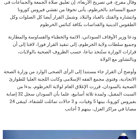
وقال مفرح، في تصريح الأربعاء، إن تعليق صلاة الجمعة والجماعات فى
جميع المساجد بالخرطوم، يأتى تخوفا من تفشي فيروس كورونا
وانتشاره والفتك بالعباد والبلاد. وشمل القرار أيضا كل الصلوات وكل
الطقوس الدينية والقداسات بكافة كنائس الخرطوم
ودعا وزير الأوقاف السوداني، الائمة والخطباء والقساوسة والمطارنة
وجميع سلطات ولاية الخرطوم، إلى تنفيذ القرار فورا، لافتا إلى أن
قرارات الوزارة ستُتخذ تباعا، حسب الظروف الصحية بالولايات،
وبالتشاور مع الولاة
وأوضح أن القرار جاء مستندا إلى الرأى الصحى الوارد من وزارة الصحة
الاتحادية، وفتوى مجمع الفقه الإسلامى وكانت اللجنة العليا للطوارئ
الصحية بالسودان، قررت الإغلاق العام لولاية الخرطوم، بدءا من
السبت المقبل، ولمدة ثلاثة أسابيع، علما بأن السودان سجل 32 إصابة
بفيروس كورونا، بينها 5 وفيات، و 3 حالات تماثلت للشفاء، ليبقى 24
مصابا في مراكز العزل، بينهم 3 أجانب